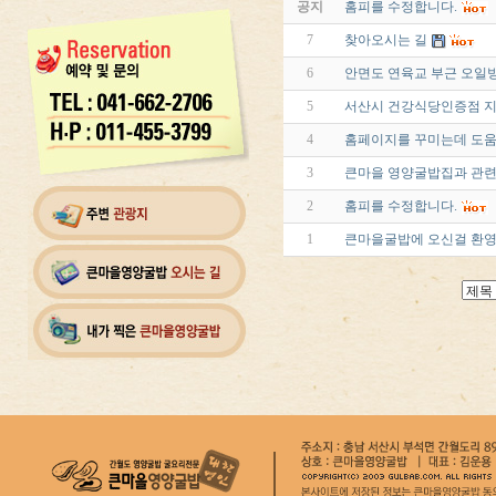
공지
홈피를 수정합니다.
7
찾아오시는 길
6
안면도 연육교 부근 오일
5
서산시 건강식당인증점 
4
홈페이지를 꾸미는데 도움
3
큰마을 영양굴밥집과 관련
2
홈피를 수정합니다.
1
큰마을굴밥에 오신걸 환영