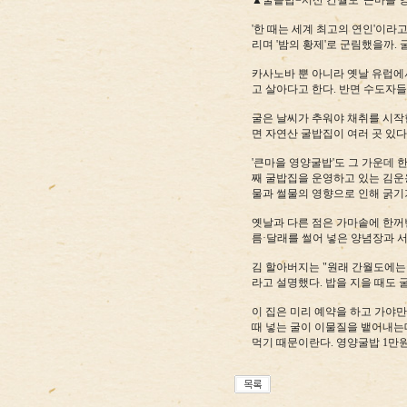
▲굴솥밥=서산 간월도 '큰마을 
'한 때는 세계 최고의 연인'이
리며 '밤의 황제'로 군림했을까.
카사노바 뿐 아니라 옛날 유럽에
고 살아다고 한다. 반면 수도자
굴은 날씨가 추워야 채취를 시작한
면 자연산 굴밥집이 여러 곳 있다
'큰마을 영양굴밥'도 그 가운데 
째 굴밥집을 운영하고 있는 김운
물과 썰물의 영향으로 인해 굵기
옛날과 다른 점은 가마솥에 한꺼번
름·달래를 썰어 넣은 양념장과 서
김 할아버지는 "원래 간월도에는
라고 설명했다. 밥을 지을 때도 
이 집은 미리 예약을 하고 가야만
때 넣는 굴이 이물질을 뱉어내는
먹기 때문이란다. 영양굴밥 1만원, 굴