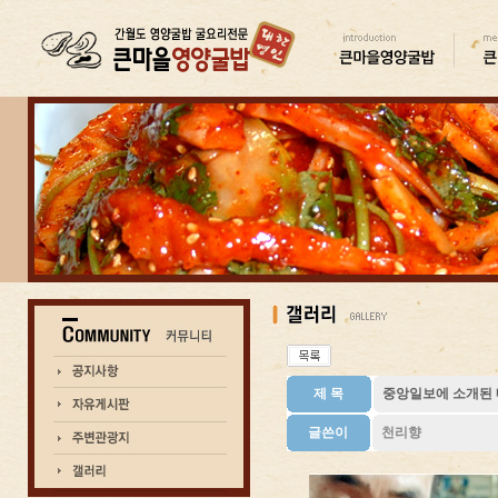
제 목
중앙일보에 소개된
글쓴이
천리향